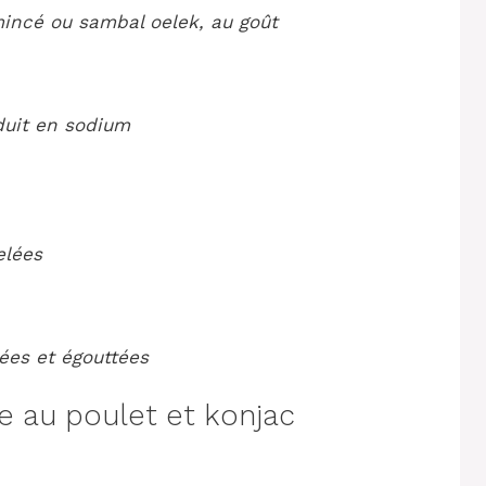
incé ou sambal oelek, au goût
éduit en sodium
elées
ées et égouttées
 au poulet et konjac