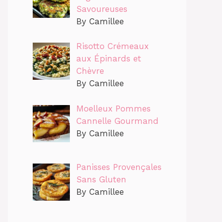
Savoureuses
By Camillee
Risotto Crémeaux
aux Épinards et
Chèvre
By Camillee
Moelleux Pommes
Cannelle Gourmand
By Camillee
Panisses Provençales
Sans Gluten
By Camillee