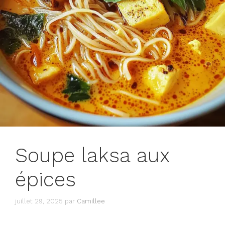
Soupe laksa aux
épices
juillet 29, 2025
par
Camillee