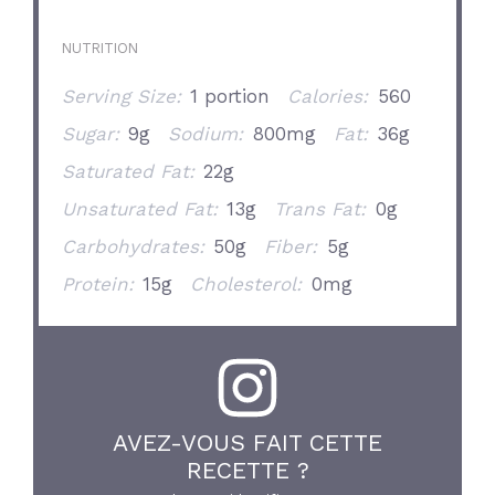
NUTRITION
Serving Size:
1 portion
Calories:
560
Sugar:
9g
Sodium:
800mg
Fat:
36g
Saturated Fat:
22g
Unsaturated Fat:
13g
Trans Fat:
0g
Carbohydrates:
50g
Fiber:
5g
Protein:
15g
Cholesterol:
0mg
AVEZ-VOUS FAIT CETTE
RECETTE ?