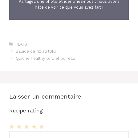
Partagez une photo et identifiez-nous : nous avons
hâte de voir ce que vous avez fait !
Catégories
PLATS
Salade de riz au tofu
Quiche healthy tofu et poireau
Laisser un commentaire
Recipe rating
1
Commentaire
2
3
4
5