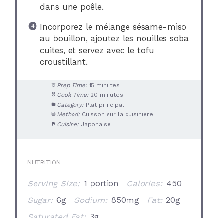
dans une poêle.
Incorporez le mélange sésame-miso
au bouillon, ajoutez les nouilles soba
cuites, et servez avec le tofu
croustillant.
Prep Time:
15 minutes
Cook Time:
20 minutes
Category:
Plat principal
Method:
Cuisson sur la cuisinière
Cuisine:
Japonaise
NUTRITION
Serving Size:
1 portion
Calories:
450
Sugar:
6g
Sodium:
850mg
Fat:
20g
Saturated Fat:
3g