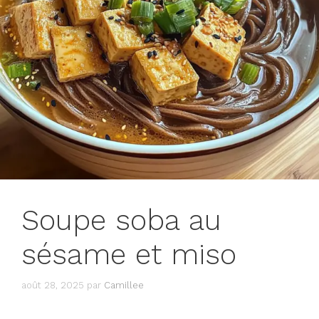
Soupe soba au
sésame et miso
août 28, 2025
par
Camillee