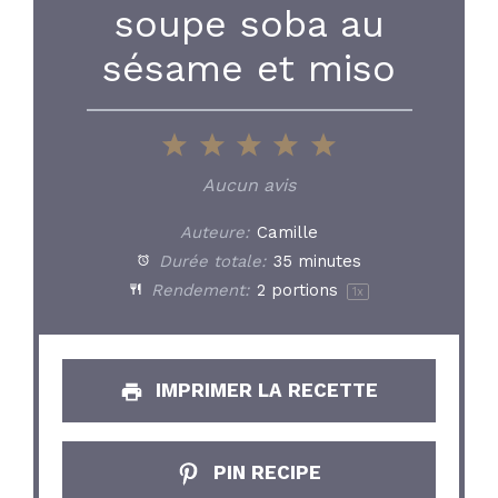
soupe soba au
sésame et miso
1
2
3
4
5
Star
Stars
Stars
Stars
Stars
Aucun avis
Auteure:
Camille
Durée totale:
35 minutes
Rendement:
2
portions
1
x
IMPRIMER LA RECETTE
PIN RECIPE