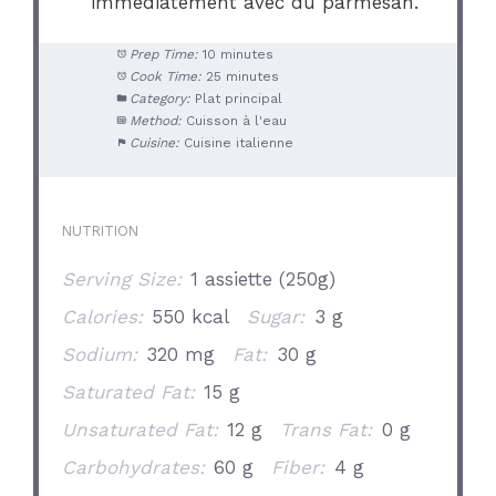
immédiatement avec du parmesan.
Prep Time:
10 minutes
Cook Time:
25 minutes
Category:
Plat principal
Method:
Cuisson à l'eau
Cuisine:
Cuisine italienne
NUTRITION
Serving Size:
1 assiette (250g)
Calories:
550 kcal
Sugar:
3 g
Sodium:
320 mg
Fat:
30 g
Saturated Fat:
15 g
Unsaturated Fat:
12 g
Trans Fat:
0 g
Carbohydrates:
60 g
Fiber:
4 g