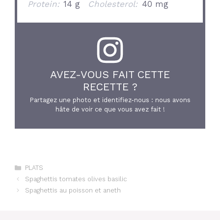
Protein:
14 g
Cholesterol:
40 mg
AVEZ-VOUS FAIT CETTE
RECETTE ?
Partagez une photo et identifiez-nous : nous avons
hâte de voir ce que vous avez fait !
Catégories
PLATS
Spaghettis tomates olives basilic
Spaghettis au poisson et aneth