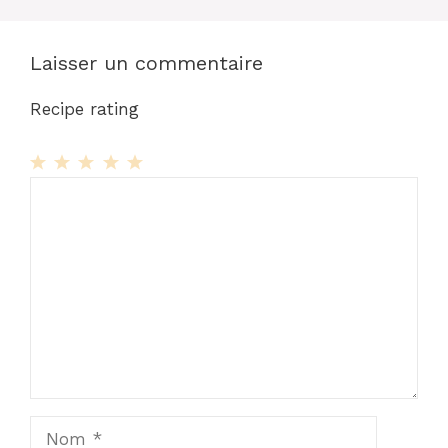
Laisser un commentaire
Recipe rating
1
Commentaire
2
3
4
5
Star
Stars
Stars
Stars
Stars
Nom