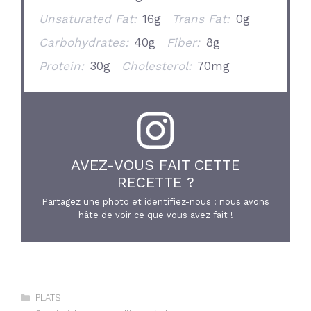
Unsaturated Fat:
16g
Trans Fat:
0g
Carbohydrates:
40g
Fiber:
8g
Protein:
30g
Cholesterol:
70mg
AVEZ-VOUS FAIT CETTE
RECETTE ?
Partagez une photo et identifiez-nous : nous avons
hâte de voir ce que vous avez fait !
Catégories
PLATS