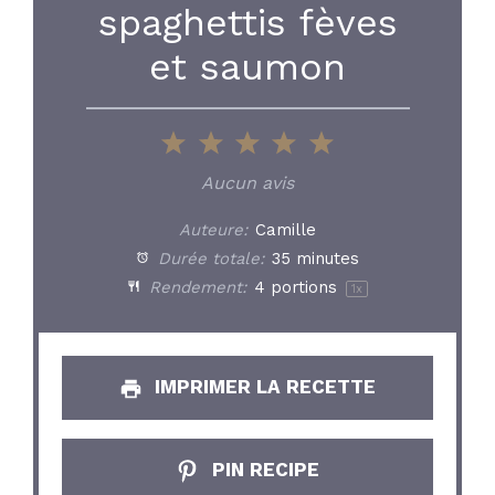
spaghettis fèves
et saumon
1
2
3
4
5
Star
Stars
Stars
Stars
Stars
Aucun avis
Auteure:
Camille
Durée totale:
35 minutes
Rendement:
4
portions
1
x
IMPRIMER LA RECETTE
PIN RECIPE