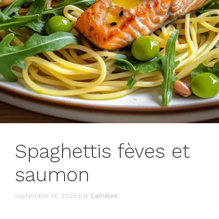
Spaghettis fèves et
saumon
septembre 14, 2025
par
Camillee