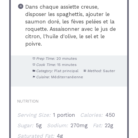
Dans chaque assiette creuse,
disposer les spaghettis, ajouter le
saumon doré, les fèves pelées et la
roquette. Assaisonner avec le jus de
citron, l'huile d'olive, le sel et le
poivre.
Prep Time:
20 minutes
Cook Time:
15 minutes
Category:
Plat principal
Method:
Sauter
Cuisine:
Méditerranéenne
NUTRITION
Serving Size:
1 portion
Calories:
450
Sugar:
5g
Sodium:
270mg
Fat:
22g
Saturated Fat:
4g