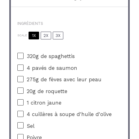
INGRÉDIENTS
1X
2X
3X
SCALE
320g
de spaghettis
4
pavés de saumon
275g
de fèves avec leur peau
20g
de roquette
1
citron jaune
4
cuillères à soupe d'huile d'olive
Sel
Poivre