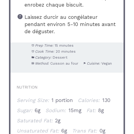
enrobez chaque biscuit.
Laissez durcir au congélateur
pendant environ 5-10 minutes avant
de déguster.
Prep Time:
15 minutes
Cook Time:
20 minutes
Category:
Dessert
Method:
Cuisson au four
Cuisine:
Vegan
NUTRITION
Serving Size:
1 portion
Calories:
130
Sugar:
6g
Sodium:
15mg
Fat:
8g
Saturated Fat:
2g
Unsaturated Fat:
6g
Trans Fat:
0g