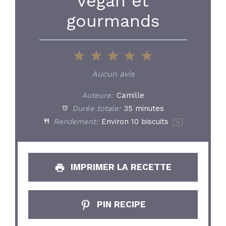
vegan et
gourmands
1
2
3
4
5
Star
Stars
Stars
Stars
Stars
Aucun avis
Auteure:
Camille
Durée totale:
35 minutes
Rendement:
Environ
10
biscuits
1
x
IMPRIMER LA RECETTE
PIN RECIPE