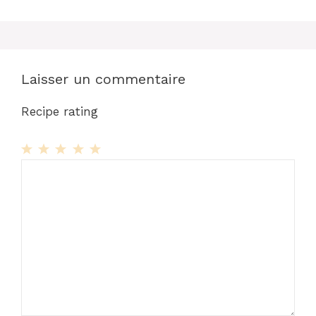
Laisser un commentaire
Recipe rating
1
Commentaire
2
3
4
5
Star
Stars
Stars
Stars
Stars