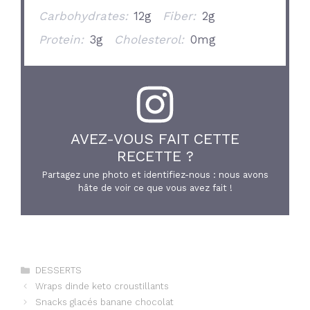
Carbohydrates:
12g
Fiber:
2g
Protein:
3g
Cholesterol:
0mg
AVEZ-VOUS FAIT CETTE
RECETTE ?
Partagez une photo et identifiez-nous : nous avons
hâte de voir ce que vous avez fait !
Catégories
DESSERTS
Wraps dinde keto croustillants
Snacks glacés banane chocolat