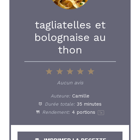
tagliatelles et
bolognaise au
thon
1
2
3
4
5
Star
Stars
Stars
Stars
Stars
Aucun avis
Auteure:
Camille
Durée totale:
35 minutes
Rendement:
4
portions
1
x