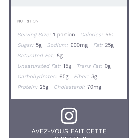
NUTRITION
Serving Size:
1 portion
Calories:
550
Sugar:
5g
Sodium:
600mg
Fat:
25g
Saturated Fat:
8g
Unsaturated Fat:
15g
Trans Fat:
0g
Carbohydrates:
65g
Fiber:
3g
Protein:
25g
Cholesterol:
70mg
AVEZ-VOUS FAIT CETTE