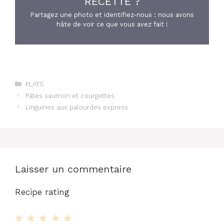
RECETTE ?
Partagez une photo et identifiez-nous : nous avons
hâte de voir ce que vous avez fait !
Catégories
PLATS
Pâtes saumon et courgettes
Linguines aux palourdes express
Laisser un commentaire
Recipe rating