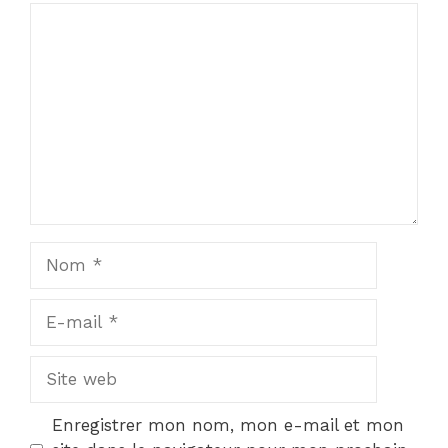
1
Commentaire
2
3
4
5
Star
Stars
Stars
Stars
Stars
Nom
E-
mail
Site
web
Enregistrer mon nom, mon e-mail et mon