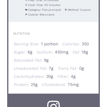
Prep Time:
15 minutes
Cook Time:
30 minutes
Category:
Plat principal
Method:
Cuisson
Cuisine:
Marocaine
NUTRITION
Serving Size:
1 portion
Calories:
350
Sugar:
6g
Sodium:
450mg
Fat:
18g
Saturated Fat:
9g
Unsaturated Fat:
7g
Trans Fat:
0g
Carbohydrates:
30g
Fiber:
4g
Protein:
25g
Cholesterol:
75mg