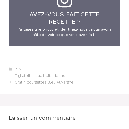
AVEZ-VOUS FAIT CETTE
RECETTE ?
Partagez une photo et identifiez-nous : nous avons
hâte de voir ce que vous avez fait !
Catégories
PLATS
Tagliatelles aux fruits de mer
Gratin courgettes Bleu Auvergne
Laisser un commentaire