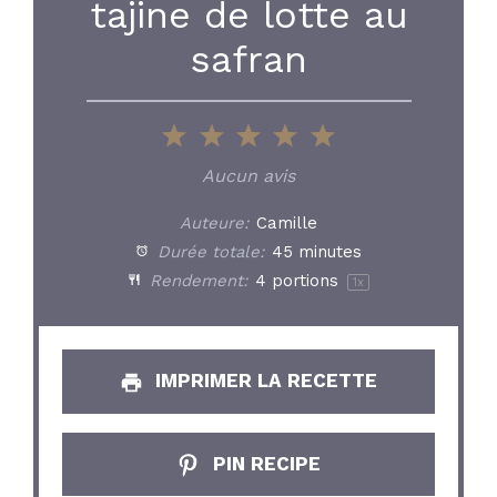
tajine de lotte au
safran
1
2
3
4
5
Star
Stars
Stars
Stars
Stars
Aucun avis
Auteure:
Camille
Durée totale:
45 minutes
Rendement:
4
portions
1
x
IMPRIMER LA RECETTE
PIN RECIPE