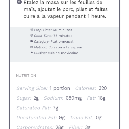
Étalez la masa sur les feuilles de
maïs, ajoutez le porc, pliez et faites
cuire à la vapeur pendant 1 heure.
Prep Time:
60 minutes
Cook Time:
75 minutes
Category:
Plat principal
Method:
Cuisson à la vapeur
Cuisine:
cuisine mexicaine
NUTRITION
Serving Size:
1 portion
Calories:
320
Sugar:
2g
Sodium:
680mg
Fat:
18g
Saturated Fat:
7g
Unsaturated Fat:
9g
Trans Fat:
0g
Carbohydrates:
28g
Fiber:
3g