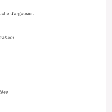
uche d’argousier.
 Graham
lées