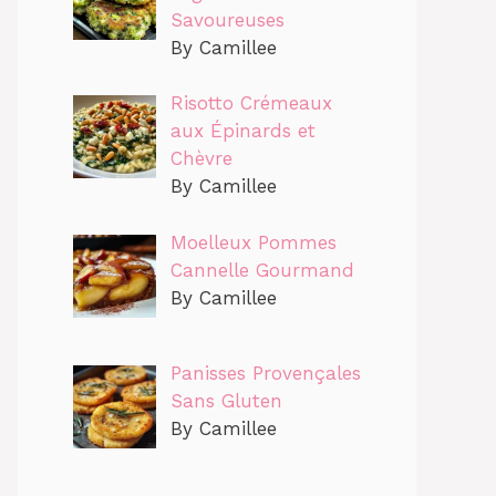
Savoureuses
By Camillee
Risotto Crémeaux
aux Épinards et
Chèvre
By Camillee
Moelleux Pommes
Cannelle Gourmand
By Camillee
Panisses Provençales
Sans Gluten
By Camillee