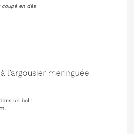
t coupé en dés
 l’argousier meringuée
dans un bol :
am.