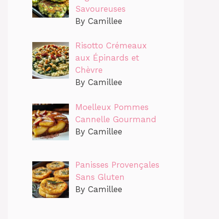
Savoureuses
By Camillee
Risotto Crémeaux
aux Épinards et
Chèvre
By Camillee
Moelleux Pommes
Cannelle Gourmand
By Camillee
Panisses Provençales
Sans Gluten
By Camillee