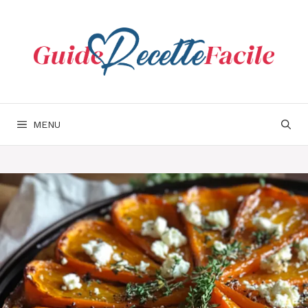
Aller
au
contenu
MENU