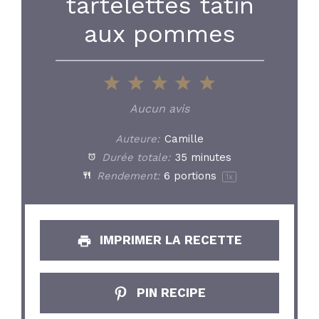
tartelettes tatin
aux pommes
1
2
3
4
5
Star
Stars
Stars
Stars
Stars
Aucun avis
Auteure:
Camille
Durée totale:
35 minutes
Rendement:
6
portions
1
x
IMPRIMER LA RECETTE
PIN RECIPE