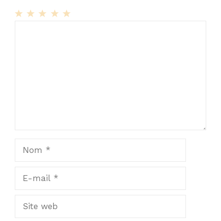
1
Commentaire
2
3
4
5
Star
Stars
Stars
Stars
Stars
Nom
E-
mail
Site
web