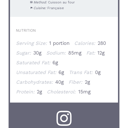
Method:
Cuisson au four
Cuisine:
Française
NUTRITION
Serving Size:
1 portion
Calories:
280
Sugar:
30g
Sodium:
85mg
Fat:
12g
Saturated Fat:
6g
Unsaturated Fat:
6g
Trans Fat:
0g
Carbohydrates:
40g
Fiber:
2g
Protein:
2g
Cholesterol:
15mg