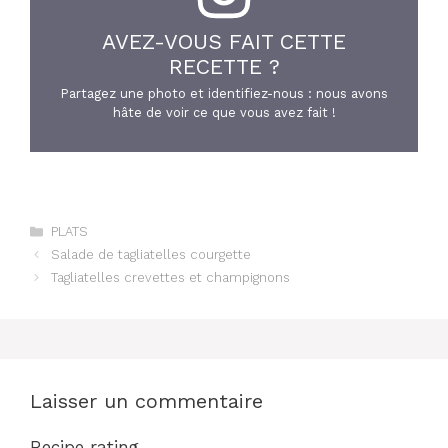
AVEZ-VOUS FAIT CETTE
RECETTE ?
Partagez une photo et identifiez-nous : nous avons
hâte de voir ce que vous avez fait !
Catégories
PLATS
Salade de tagliatelles courgette
Tagliatelles crevettes et champignons
Laisser un commentaire
Recipe rating