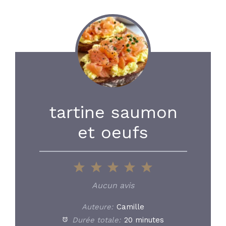
tartine saumon
et oeufs
1
2
3
4
5
Star
Stars
Stars
Stars
Stars
Aucun avis
Auteure:
Camille
Durée totale:
20 minutes