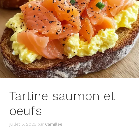
Tartine saumon et
oeufs
juillet 5, 2025
par
Camillee