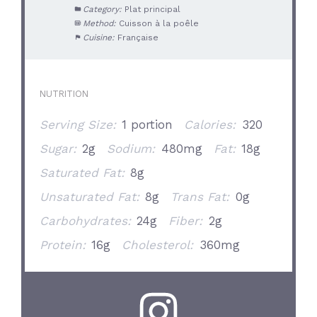
Category:
Plat principal
Method:
Cuisson à la poêle
Cuisine:
Française
NUTRITION
Serving Size:
1 portion
Calories:
320
Sugar:
2g
Sodium:
480mg
Fat:
18g
Saturated Fat:
8g
Unsaturated Fat:
8g
Trans Fat:
0g
Carbohydrates:
24g
Fiber:
2g
Protein:
16g
Cholesterol:
360mg