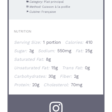
Category:
Plat principal
Method:
Cuisson à la poêle
Cuisine:
Française
NUTRITION
Serving Size:
1 portion
Calories:
410
Sugar:
3g
Sodium:
550mg
Fat:
25g
Saturated Fat:
8g
Unsaturated Fat:
15g
Trans Fat:
0g
Carbohydrates:
30g
Fiber:
2g
Protein:
20g
Cholesterol:
70mg