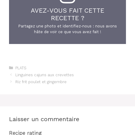
AVEZ-VOUS FAIT CETTE
RECETTE ?
Partagez une photo et identifiez-nous : nous avons
hâte de voir ce que vous avez fait !
Catégories
PLATS
Linguines cajuns aux crevettes
Riz frit poulet et gingembre
Laisser un commentaire
Recipe rating