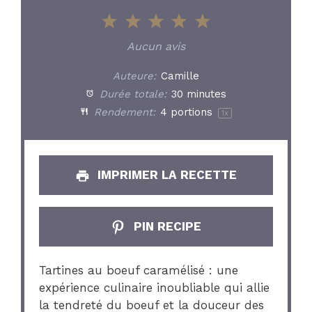
1
2
3
4
5
Star
Stars
Stars
Stars
Stars
Aucun avis
Auteure:
Camille
Durée totale:
30 minutes
Rendement:
4
portions
1
x
IMPRIMER LA RECETTE
PIN RECIPE
Tartines au boeuf caramélisé : une
expérience culinaire inoubliable qui allie
la tendreté du boeuf et la douceur des