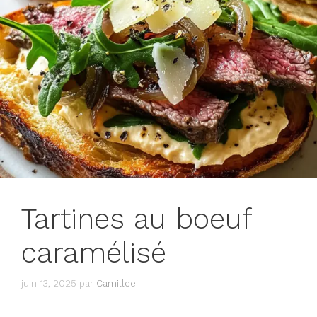
Tartines au boeuf
caramélisé
juin 13, 2025
par
Camillee