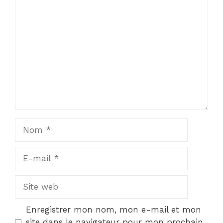
1
Commentaire
2
3
4
5
Star
Stars
Stars
Stars
Stars
Nom
E-
mail
Site
web
Enregistrer mon nom, mon e-mail et mon
site dans le navigateur pour mon prochain