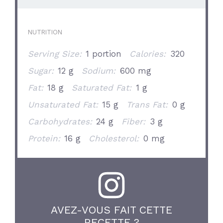
NUTRITION
Serving Size:
1 portion
Calories:
320
Sugar:
12 g
Sodium:
600 mg
Fat:
18 g
Saturated Fat:
1 g
Unsaturated Fat:
15 g
Trans Fat:
0 g
Carbohydrates:
24 g
Fiber:
3 g
Protein:
16 g
Cholesterol:
0 mg
AVEZ-VOUS FAIT CETTE
RECETTE ?