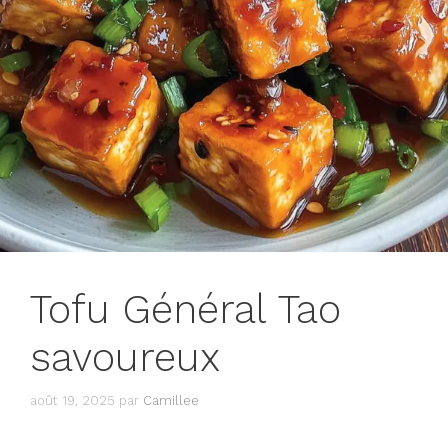
Tofu Général Tao
savoureux
août 19, 2025
par
Camillee