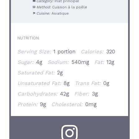
Category:
Plat principal
Method:
Cuisson à la poêle
Cuisine:
Asiatique
NUTRITION
Serving Size:
1 portion
Calories:
320
Sugar:
4g
Sodium:
540mg
Fat:
12g
Saturated Fat:
2g
Unsaturated Fat:
8g
Trans Fat:
0g
Carbohydrates:
42g
Fiber:
3g
Protein:
9g
Cholesterol:
0mg