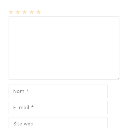
1
Commentaire
2
3
4
5
Star
Stars
Stars
Stars
Stars
Nom
E-
mail
Site
web