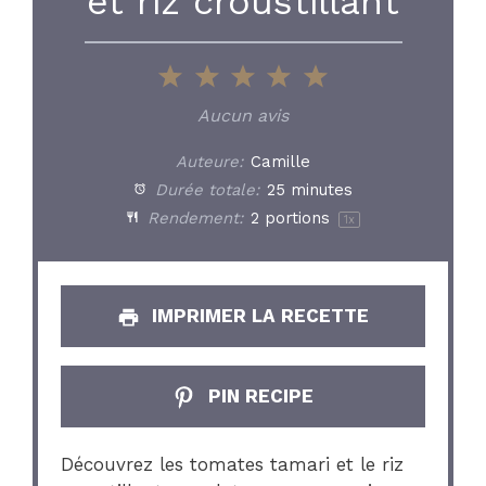
et riz croustillant
1
2
3
4
5
Star
Stars
Stars
Stars
Stars
Aucun avis
Auteure:
Camille
Durée totale:
25 minutes
Rendement:
2
portions
1
x
IMPRIMER LA RECETTE
PIN RECIPE
Découvrez les tomates tamari et le riz