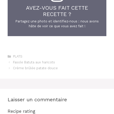
AVEZ-VOUS FAIT CETTE
RECETTE ?
Partagez une photo et identifiez-nous : nous avons
hâte de voir ce que vous avez fait !
Catégories
PLATS
Fasole Batuta aux haricots
Crème brûlée patate douce
Laisser un commentaire
Recipe rating