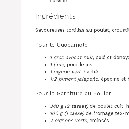
cuisson.
Ingrédients
Savoureuses tortillas au poulet, crousti
Pour le Guacamole
1 gros avocat mûr
, pelé et dénoy
1 lime
, pour le jus
1 oignon vert
, haché
1/2 piment jalapeño
, épépiné et
Pour la Garniture au Poulet
340 g (2 tasses)
de poulet cuit, 
100 g (1 tasse)
de fromage tex-m
2 oignons verts
, émincés