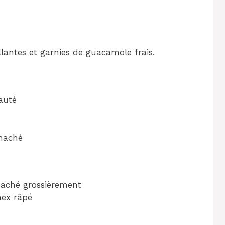
llantes et garnies de guacamole frais.
auté
 haché
haché grossièrement
ex râpé