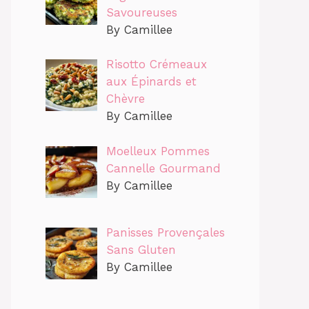
Savoureuses
By Camillee
Risotto Crémeaux
aux Épinards et
Chèvre
By Camillee
Moelleux Pommes
Cannelle Gourmand
By Camillee
Panisses Provençales
Sans Gluten
By Camillee