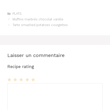
Catégories
PLATS
Muffins marbrés chocolat vanille
Tarte smashed potatoes courgettes
Laisser un commentaire
Recipe rating
1
Commentaire
2
3
4
5
Star
Stars
Stars
Stars
Stars