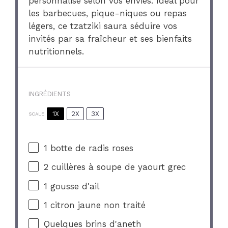
personnalisé selon vos envies. Idéal pour
les barbecues, pique-niques ou repas
légers, ce tzatziki saura séduire vos
invités par sa fraîcheur et ses bienfaits
nutritionnels.
INGRÉDIENTS
1X
2X
3X
SCALE
1
botte de radis roses
2
cuillères à soupe de yaourt grec
1
gousse d'ail
1
citron jaune non traité
Quelques brins d'aneth