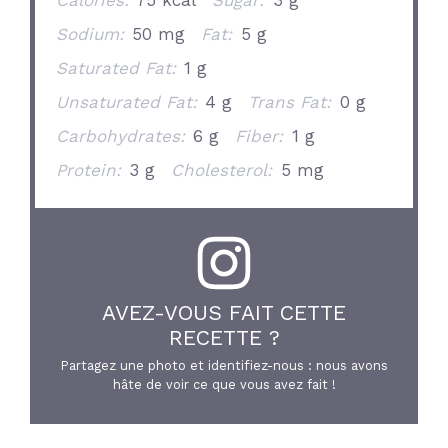
Sodium:
50 mg
Fat:
5 g
Saturated Fat:
1 g
Unsaturated Fat:
4 g
Trans Fat:
0 g
Carbohydrates:
6 g
Fiber:
1 g
Protein:
3 g
Cholesterol:
5 mg
AVEZ-VOUS FAIT CETTE
RECETTE ?
Partagez une photo et identifiez-nous : nous avons
hâte de voir ce que vous avez fait !