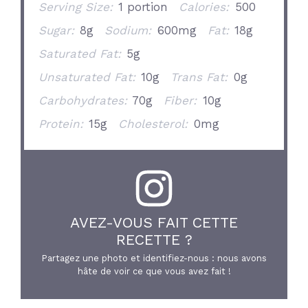
Serving Size:
1 portion
Calories:
500
Sugar:
8g
Sodium:
600mg
Fat:
18g
Saturated Fat:
5g
Unsaturated Fat:
10g
Trans Fat:
0g
Carbohydrates:
70g
Fiber:
10g
Protein:
15g
Cholesterol:
0mg
AVEZ-VOUS FAIT CETTE
RECETTE ?
Partagez une photo et identifiez-nous : nous avons
hâte de voir ce que vous avez fait !