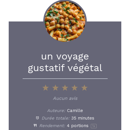
un voyage
gustatif végétal
1
2
3
4
5
Star
Stars
Stars
Stars
Stars
Aucun avis
Auteure:
Camille
Durée totale:
35 minutes
Rendement:
4
portions
1
x