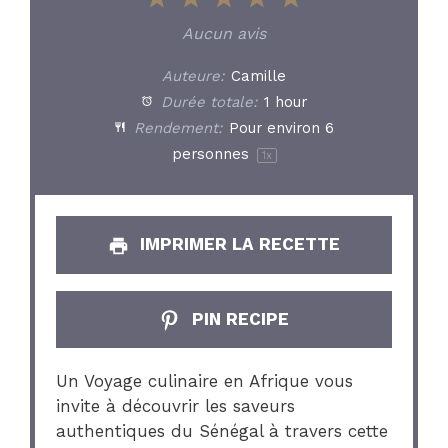
Star
Stars
Stars
Stars
Stars
Aucun avis
Auteure:
Camille
Durée totale:
1 hour
Rendement:
Pour environ
6
personnes
1
x
IMPRIMER LA RECETTE
PIN RECIPE
Un Voyage culinaire en Afrique vous
invite à découvrir les saveurs
authentiques du Sénégal à travers cette