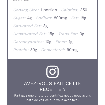
Serving Size:
1 portion
Calories:
350
Sugar:
4g
Sodium:
800mg
Fat:
18g
Saturated Fat:
3g
Unsaturated Fat:
15g
Trans Fat:
0g
Carbohydrates:
10g
Fiber:
1g
Protein:
30g
Cholesterol:
90mg
AVEZ-VOUS FAIT CETTE
RECETTE ?
Partagez une photo et identifiez-nous : nous avons
hâte de voir ce que vous avez fait !