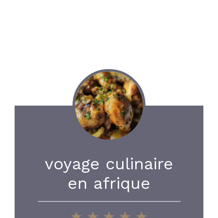
voyage culinaire
en afrique
1
2
3
4
5