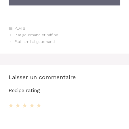
Catégories
PLATS
Plat gourmand et raffiné
Plat familial gourmand
Laisser un commentaire
Recipe rating
1
Commentaire
2
3
4
5
Star
Stars
Stars
Stars
Stars