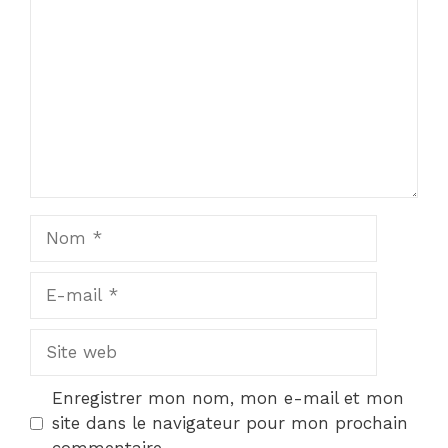
Star
Stars
Stars
Stars
Stars
Nom
E-
mail
Site
web
Enregistrer mon nom, mon e-mail et mon
site dans le navigateur pour mon prochain
commentaire.