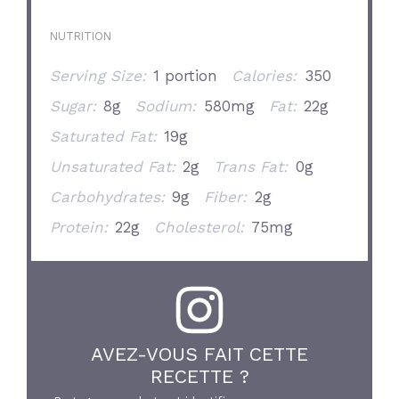
NUTRITION
Serving Size:
1 portion
Calories:
350
Sugar:
8g
Sodium:
580mg
Fat:
22g
Saturated Fat:
19g
Unsaturated Fat:
2g
Trans Fat:
0g
Carbohydrates:
9g
Fiber:
2g
Protein:
22g
Cholesterol:
75mg
AVEZ-VOUS FAIT CETTE
RECETTE ?