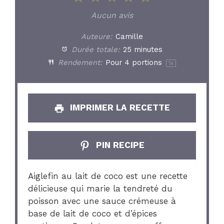
Star
Stars
Stars
Stars
Stars
Aucun avis
Auteure:
Camille
Durée totale:
25 minutes
Rendement:
Pour
4
portions
1
x
IMPRIMER LA RECETTE
PIN RECIPE
Aiglefin au lait de coco est une recette
délicieuse qui marie la tendreté du
poisson avec une sauce crémeuse à
base de lait de coco et d’épices