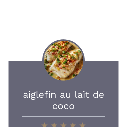
aiglefin au lait de
coco
1
2
3
4
5