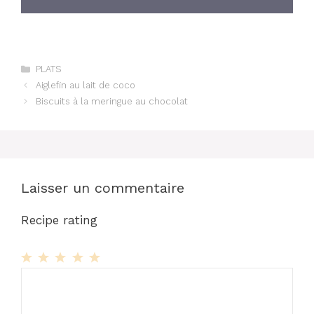
Catégories
PLATS
Aiglefin au lait de coco
Biscuits à la meringue au chocolat
Laisser un commentaire
Recipe rating
1
Commentaire
2
3
4
5
Star
Stars
Stars
Stars
Stars