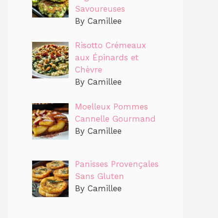
Savoureuses
By Camillee
Risotto Crémeaux
aux Épinards et
Chèvre
By Camillee
Moelleux Pommes
Cannelle Gourmand
By Camillee
Panisses Provençales
Sans Gluten
By Camillee