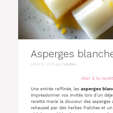
Asperges blanch
juillet 24, 2025
par
Camillee
Aller à la recet
Une entrée raffinée, les
asperges blan
impressionner vos invités lors d’un déj
recette marie la douceur des asperges 
rehaussé par des herbes fraîches et un z