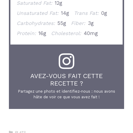
Saturated Fat:
12g
Unsaturated Fat:
14g
Trans Fat:
0g
Carbohydrates:
55g
Fiber:
3g
Protein:
16g
Cholesterol:
40mg
AVEZ-VOUS FAIT CETTE
RECETTE ?
Partagez une photo et identifiez-nous : nous avons
hâte de voir ce que vous avez fait !
Catégories
PLATS