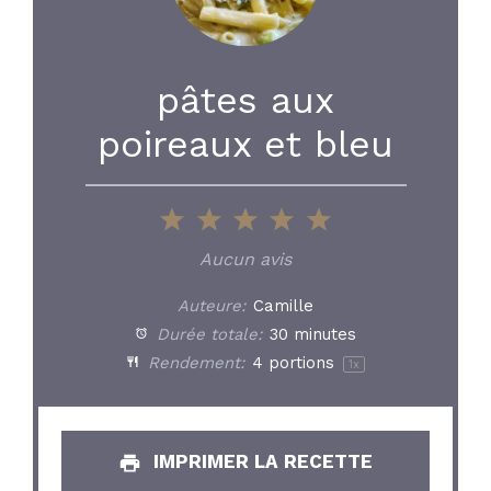
pâtes aux
poireaux et bleu
1
2
3
4
5
Star
Stars
Stars
Stars
Stars
Aucun avis
Auteure:
Camille
Durée totale:
30 minutes
Rendement:
4
portions
1
x
IMPRIMER LA RECETTE