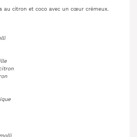
s au citron et coco avec un cœur crémeux.
lli
lle
citron
ron
mique
molli