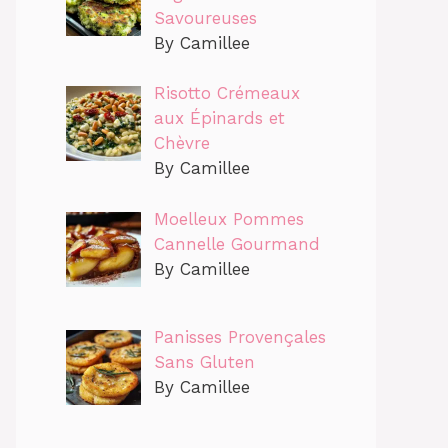
Savoureuses
By Camillee
Risotto Crémeaux
aux Épinards et
Chèvre
By Camillee
Moelleux Pommes
Cannelle Gourmand
By Camillee
Panisses Provençales
Sans Gluten
By Camillee