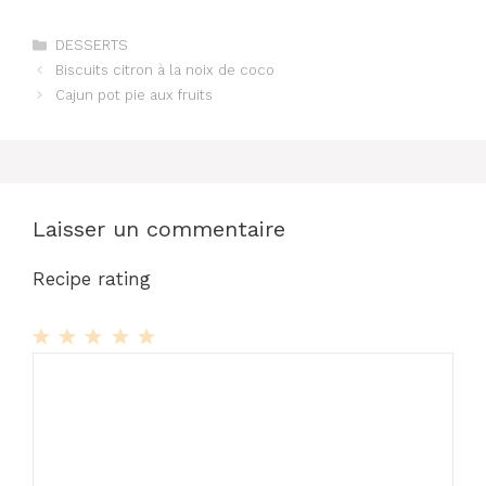
Catégories
DESSERTS
Biscuits citron à la noix de coco
Cajun pot pie aux fruits
Laisser un commentaire
Recipe rating
1
Commentaire
2
3
4
5
Star
Stars
Stars
Stars
Stars