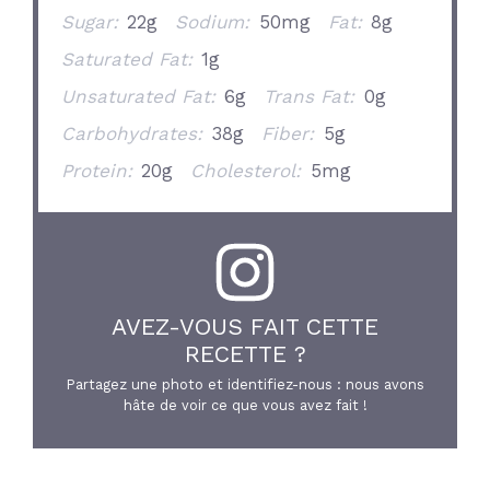
Sugar:
22g
Sodium:
50mg
Fat:
8g
Saturated Fat:
1g
Unsaturated Fat:
6g
Trans Fat:
0g
Carbohydrates:
38g
Fiber:
5g
Protein:
20g
Cholesterol:
5mg
AVEZ-VOUS FAIT CETTE
RECETTE ?
Partagez une photo et identifiez-nous : nous avons
hâte de voir ce que vous avez fait !