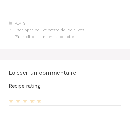
Catégories
PLATS
Escalopes poulet patate douce olives
Pâtes citron, jambon et roquette
Laisser un commentaire
Recipe rating
1
Commentaire
2
3
4
5
Star
Stars
Stars
Stars
Stars