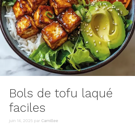
Bols de tofu laqué
faciles
juin 14, 2025
par
Camillee