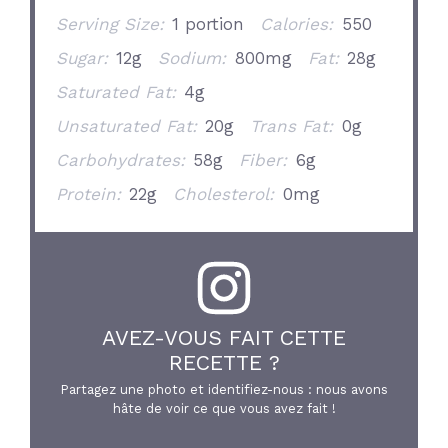
Serving Size:
1 portion
Calories:
550
Sugar:
12g
Sodium:
800mg
Fat:
28g
Saturated Fat:
4g
Unsaturated Fat:
20g
Trans Fat:
0g
Carbohydrates:
58g
Fiber:
6g
Protein:
22g
Cholesterol:
0mg
AVEZ-VOUS FAIT CETTE
RECETTE ?
Partagez une photo et identifiez-nous : nous avons
hâte de voir ce que vous avez fait !