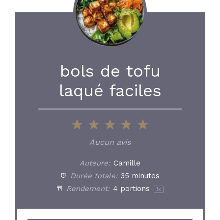
bols de tofu
laqué faciles
1
2
3
4
5
Star
Stars
Stars
Stars
Stars
Aucun avis
Auteure:
Camille
Durée totale:
35 minutes
Rendement:
4
portions
1
x