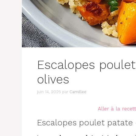
Escalopes poulet
olives
juin 14, 2025
par
Camillee
Aller à la recet
Escalopes poulet patate 