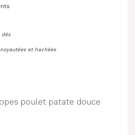
ents
 dés
énoyautées et hachées
opes poulet patate douce