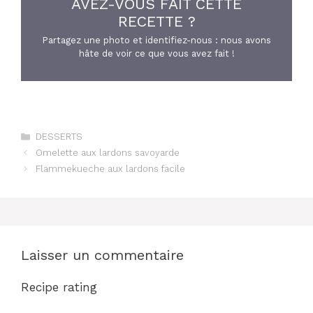
AVEZ-VOUS FAIT CETTE
RECETTE ?
Partagez une photo et identifiez-nous : nous avons
hâte de voir ce que vous avez fait !
Catégories
DESSERTS
Omelette aux lardons savoyarde
Flammekueche aux lardons facile
Laisser un commentaire
Recipe rating