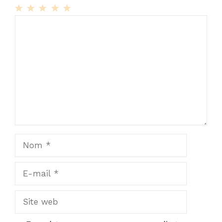
1
Commentaire
2
3
4
5
Star
Stars
Stars
Stars
Stars
Nom
E-
mail
Site
web