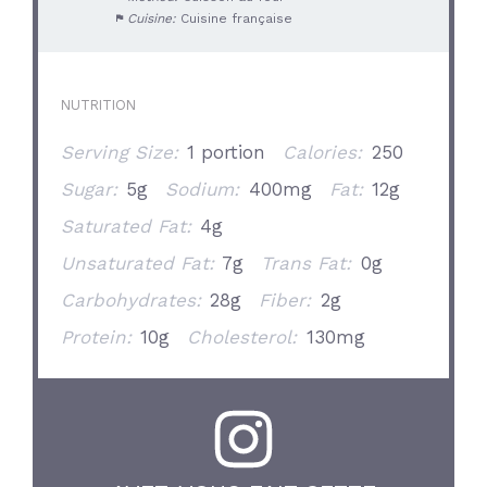
Cuisine:
Cuisine française
NUTRITION
Serving Size:
1 portion
Calories:
250
Sugar:
5g
Sodium:
400mg
Fat:
12g
Saturated Fat:
4g
Unsaturated Fat:
7g
Trans Fat:
0g
Carbohydrates:
28g
Fiber:
2g
Protein:
10g
Cholesterol:
130mg