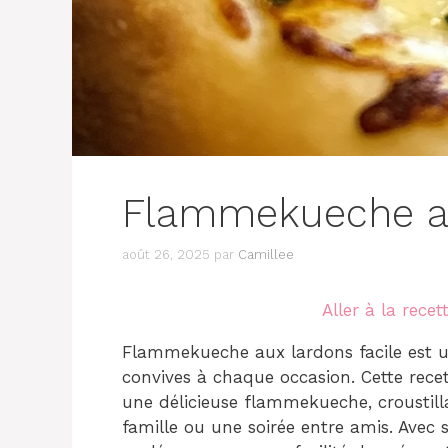
Flammekueche au
août 26, 2025
par
Camillee
Aller à la recet
Flammekueche aux lardons facile est un
convives à chaque occasion. Cette rece
une délicieuse flammekueche, croustill
famille ou une soirée entre amis. Avec s