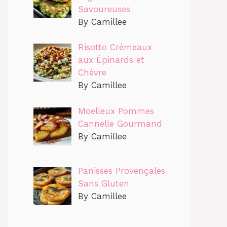
Savoureuses
By Camillee
Risotto Crémeaux
aux Épinards et
Chèvre
By Camillee
Moelleux Pommes
Cannelle Gourmand
By Camillee
Panisses Provençales
Sans Gluten
By Camillee