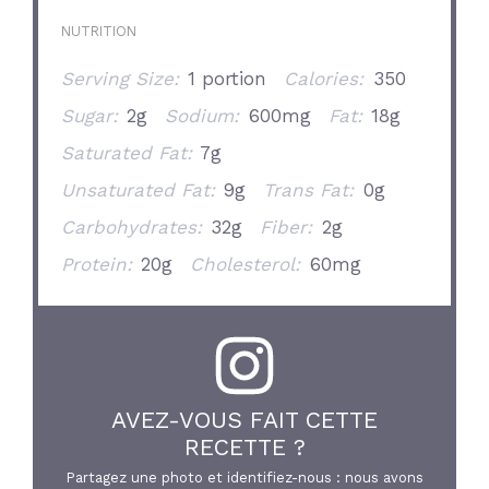
NUTRITION
Serving Size:
1 portion
Calories:
350
Sugar:
2g
Sodium:
600mg
Fat:
18g
Saturated Fat:
7g
Unsaturated Fat:
9g
Trans Fat:
0g
Carbohydrates:
32g
Fiber:
2g
Protein:
20g
Cholesterol:
60mg
AVEZ-VOUS FAIT CETTE
RECETTE ?
Partagez une photo et identifiez-nous : nous avons