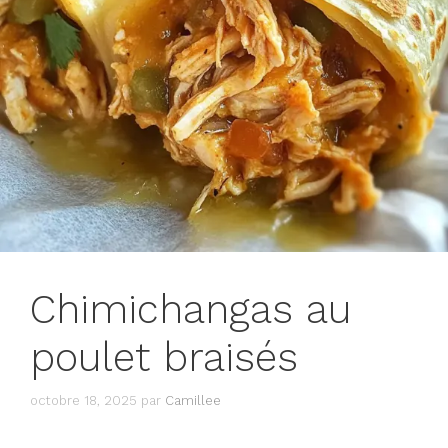
Chimichangas au
poulet braisés
octobre 18, 2025
par
Camillee