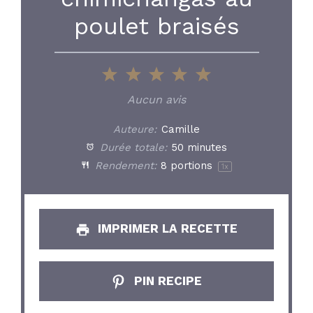
poulet braisés
1
2
3
4
5
Star
Stars
Stars
Stars
Stars
Aucun avis
Auteure:
Camille
Durée totale:
50 minutes
Rendement:
8
portions
1
x
IMPRIMER LA RECETTE
PIN RECIPE