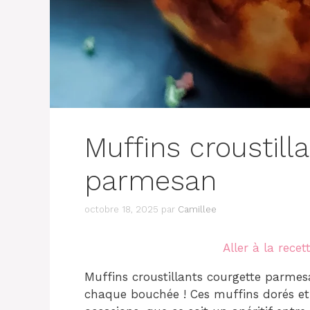
Muffins croustill
parmesan
octobre 18, 2025
par
Camillee
Aller à la recet
Muffins croustillants courgette parmes
chaque bouchée ! Ces muffins dorés et c