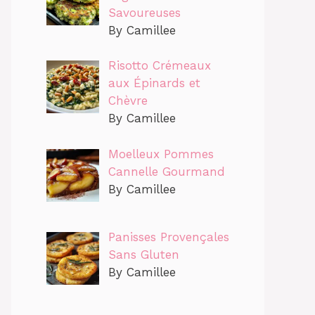
Savoureuses
By Camillee
Risotto Crémeaux
aux Épinards et
Chèvre
By Camillee
Moelleux Pommes
Cannelle Gourmand
By Camillee
Panisses Provençales
Sans Gluten
By Camillee