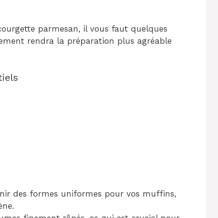
 courgette parmesan, il vous faut quelques
ipement rendra la préparation plus agréable
iels
nir des formes uniformes pour vos muffins,
ène.
gumes finement râpés, ce qui est crucial pour