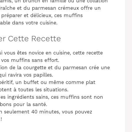
e amis, un brunch en famille ou une collation
 fraîche et du parmesan crémeux offre un
 préparer et délicieux, ces muffins
ble dans votre cuisine.
er Cette Recette
 vous êtes novice en cuisine, cette recette
 vos muffins sans effort.
ation de la courgette et du parmesan crée une
i ravira vos papilles.
péritif, un buffet ou même comme plat
ptent à toutes les situations.
es ingrédients sains, ces muffins sont non
bons pour la santé.
n seulement 40 minutes, vous pouvez
!