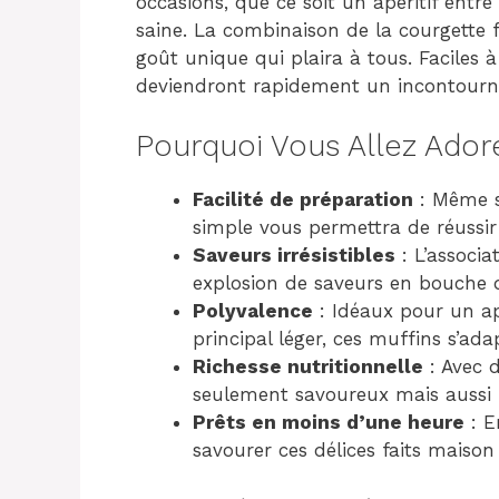
occasions, que ce soit un apéritif entr
saine. La combinaison de la courgette
goût unique qui plaira à tous. Faciles à
deviendront rapidement un incontourna
Pourquoi Vous Allez Ador
Facilité de préparation
: Même si
simple vous permettra de réussir
Saveurs irrésistibles
: L’associ
explosion de saveurs en bouche qu
Polyvalence
: Idéaux pour un a
principal léger, ces muffins s’ada
Richesse nutritionnelle
: Avec d
seulement savoureux mais aussi 
Prêts en moins d’une heure
: E
savourer ces délices faits maison 