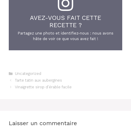
AVEZ-VOUS FAIT CETTE
RECETTE ?
Partagez une photo et identifiez-nous : nous avons
hâte de voir ce que vous avez fait !
Catégories
Uncategorized
Tarte tatin aux aubergines
Vinaigrette sirop d’érable facile
Laisser un commentaire