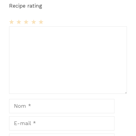
Recipe rating
1
Commentaire
2
3
4
5
Star
Stars
Stars
Stars
Stars
Nom
E-
mail