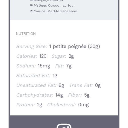
Method:
Cuisson au four
Cuisine:
Méditerranéenne
NUTRITION
Serving Size:
1 petite poignée (30g)
Calories:
120
Sugar:
2g
Sodium:
15mg
Fat:
7g
Saturated Fat:
1g
Unsaturated Fat:
6g
Trans Fat:
0g
Carbohydrates:
14g
Fiber:
5g
Protein:
2g
Cholesterol:
0mg