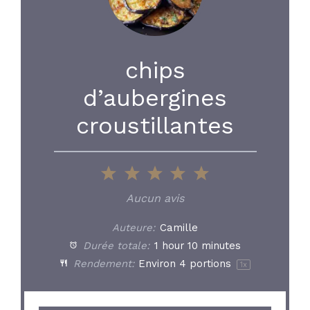
chips
d’aubergines
croustillantes
1
2
3
4
5
Star
Stars
Stars
Stars
Stars
Aucun avis
Auteure:
Camille
Durée totale:
1 hour 10 minutes
Rendement:
Environ
4
portions
1
x