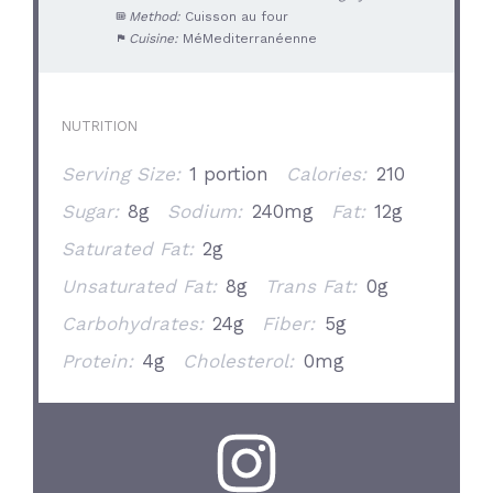
Method:
Cuisson au four
Cuisine:
MéMediterranéenne
NUTRITION
Serving Size:
1 portion
Calories:
210
Sugar:
8g
Sodium:
240mg
Fat:
12g
Saturated Fat:
2g
Unsaturated Fat:
8g
Trans Fat:
0g
Carbohydrates:
24g
Fiber:
5g
Protein:
4g
Cholesterol:
0mg