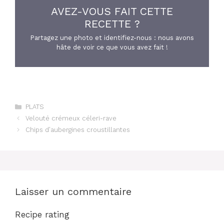
AVEZ-VOUS FAIT CETTE
RECETTE ?
Partagez une photo et identifiez-nous : nous avons
hâte de voir ce que vous avez fait !
Catégories
PLATS
Velouté crémeux céleri-rave
Chips d’aubergines croustillantes
Laisser un commentaire
Recipe rating