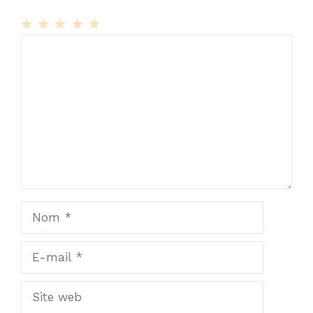
1
Commentaire
2
3
4
5
Star
Stars
Stars
Stars
Stars
Nom
E-
mail
Site
web