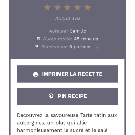
1
2
3
4
5
Star
Stars
Stars
Stars
Stars
Aucun avis
Auteure:
Camille
Durée totale:
45 minutes
Rendement:
6
portions
1
x
IMPRIMER LA RECETTE
PIN RECIPE
Découvrez la savoureuse Tarte tatin aux
aubergines, un plat qui allie
harmonieusement le sucré et le salé