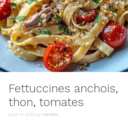
Fettuccines anchois,
thon, tomates
juillet 17, 2025
par
Camillee