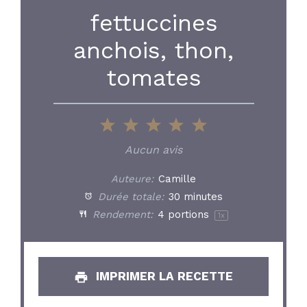
fettuccines
anchois, thon,
tomates
1
2
3
4
5
Star
Stars
Stars
Stars
Stars
Aucun avis
Auteure:
Camille
Durée totale:
30 minutes
Rendement:
4
portions
1
x
IMPRIMER LA RECETTE