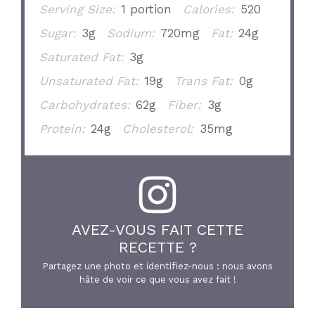
Serving Size:
1 portion
Calories:
520
Sugar:
3g
Sodium:
720mg
Fat:
24g
Saturated Fat:
3g
Unsaturated Fat:
19g
Trans Fat:
0g
Carbohydrates:
62g
Fiber:
3g
Protein:
24g
Cholesterol:
35mg
AVEZ-VOUS FAIT CETTE
RECETTE ?
Partagez une photo et identifiez-nous : nous avons
hâte de voir ce que vous avez fait !