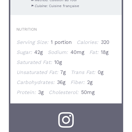
Method:
Cuisson au four
Cuisine:
Cuisine française
NUTRITION
Serving Size:
1 portion
Calories:
320
Sugar:
42g
Sodium:
40mg
Fat:
18g
Saturated Fat:
10g
Unsaturated Fat:
7g
Trans Fat:
0g
Carbohydrates:
36g
Fiber:
2g
Protein:
3g
Cholesterol:
50mg