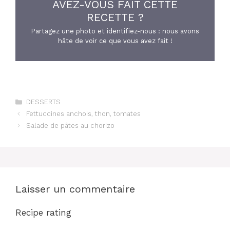
AVEZ-VOUS FAIT CETTE
RECETTE ?
Partagez une photo et identifiez-nous : nous avons
hâte de voir ce que vous avez fait !
Catégories
DESSERTS
Fettuccines anchois, thon, tomates
Salade de pâtes au chorizo
Laisser un commentaire
Recipe rating