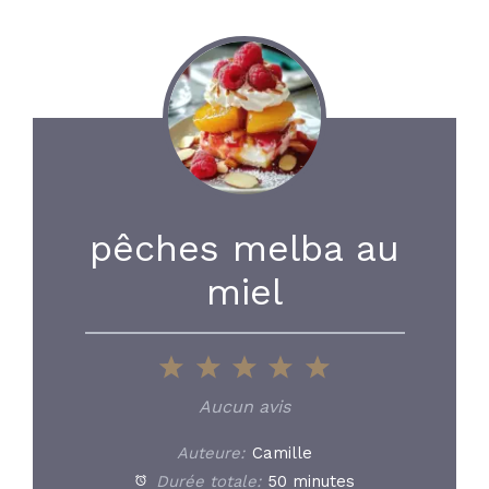
pêches melba au
miel
1
2
3
4
5
Star
Stars
Stars
Stars
Stars
Aucun avis
Auteure:
Camille
Durée totale:
50 minutes