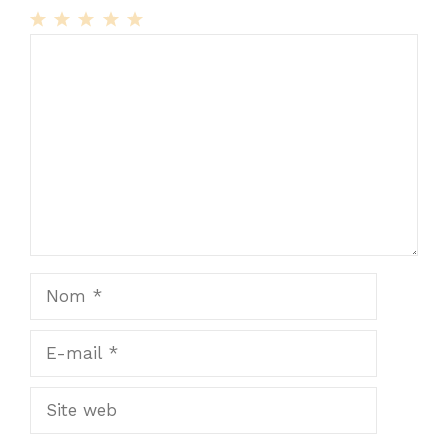
1
Commentaire
2
3
4
5
Star
Stars
Stars
Stars
Stars
Nom
E-
mail
Site
web