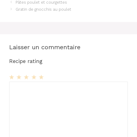
Pâtes poulet et courgettes
Gratin de gnocchis au poulet
Laisser un commentaire
Recipe rating
1
Commentaire
2
3
4
5
Star
Stars
Stars
Stars
Stars