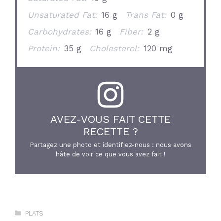
Unsaturated Fat:
16 g
Trans Fat:
0 g
Carbohydrates:
16 g
Fiber:
2 g
Protein:
35 g
Cholesterol:
120 mg
AVEZ-VOUS FAIT CETTE
RECETTE ?
Partagez une photo et identifiez-nous : nous avons
hâte de voir ce que vous avez fait !
Catégories
PLATS