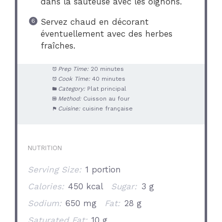
dans la sauteuse avec les oignons.
Servez chaud en décorant
éventuellement avec des herbes
fraîches.
Prep Time:
20 minutes
Cook Time:
40 minutes
Category:
Plat principal
Method:
Cuisson au four
Cuisine:
cuisine française
NUTRITION
Serving Size:
1 portion
Calories:
450 kcal
Sugar:
3 g
Sodium:
650 mg
Fat:
28 g
Saturated Fat:
10 g