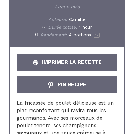
Star
Stars
Stars
Stars
Stars
Aucun avis
Auteure:
Camille
Durée totale:
1 hour
Rendement:
4
portions
1
x
IMPRIMER LA RECETTE
PIN RECIPE
La fricassée de poulet délicieuse est un
plat réconfortant qui ravira tous les
gourmands. Avec ses morceaux de
poulet tendre, ses champignons
savoureux et une sauce crémeuse à