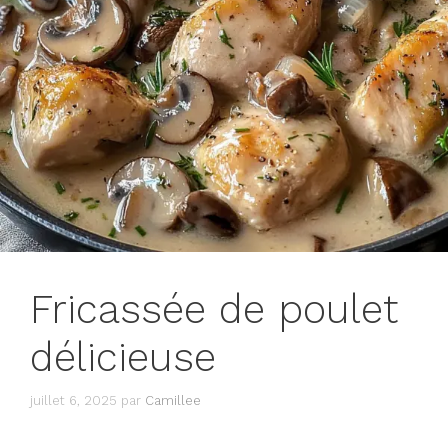
Fricassée de poulet
délicieuse
juillet 6, 2025
par
Camillee