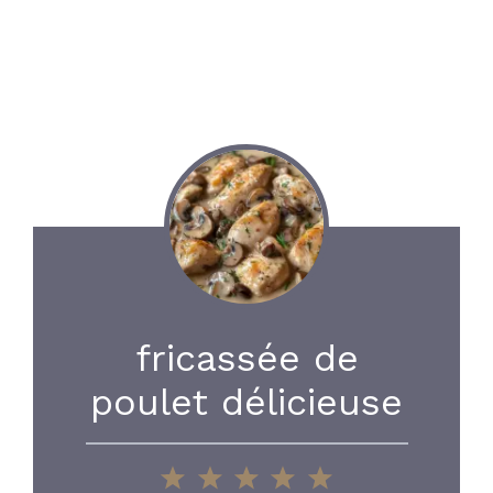
fricassée de
poulet délicieuse
1
2
3
4
5