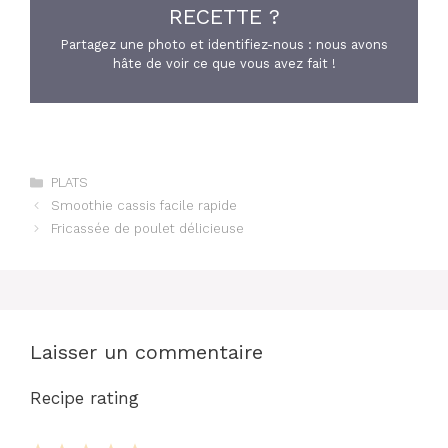
RECETTE ?
Partagez une photo et identifiez-nous : nous avons
hâte de voir ce que vous avez fait !
Catégories
PLATS
Smoothie cassis facile rapide
Fricassée de poulet délicieuse
Laisser un commentaire
Recipe rating