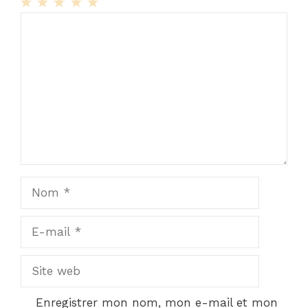
1
Commentaire
2
3
4
5
Star
Stars
Stars
Stars
Stars
Nom
E-
mail
Site
web
Enregistrer mon nom, mon e-mail et mon