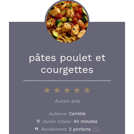
pâtes poulet et
courgettes
1
2
3
4
5
Star
Stars
Stars
Stars
Stars
Aucun avis
Auteure:
Camille
Durée totale:
40 minutes
Rendement:
2
portions
1
x