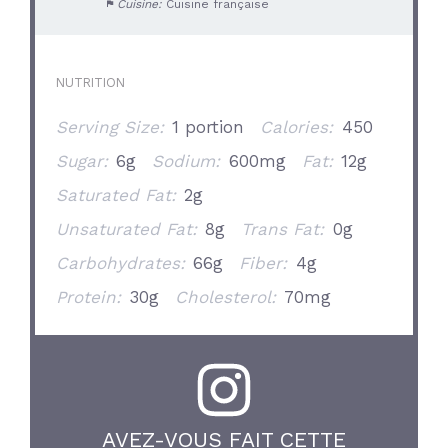
Cuisine:
Cuisine française
NUTRITION
Serving Size:
1 portion
Calories:
450
Sugar:
6g
Sodium:
600mg
Fat:
12g
Saturated Fat:
2g
Unsaturated Fat:
8g
Trans Fat:
0g
Carbohydrates:
66g
Fiber:
4g
Protein:
30g
Cholesterol:
70mg
AVEZ-VOUS FAIT CETTE