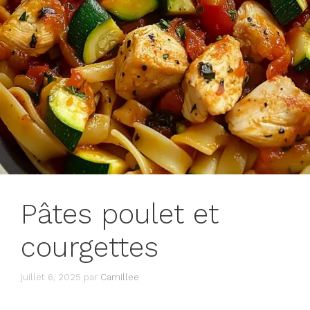
Pâtes poulet et
courgettes
juillet 6, 2025
par
Camillee