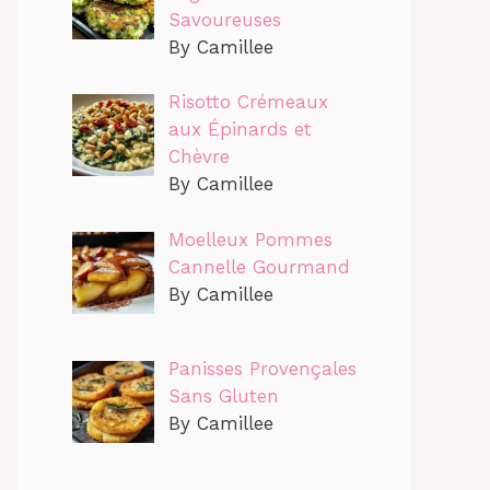
Savoureuses
By Camillee
Risotto Crémeaux
aux Épinards et
Chèvre
By Camillee
Moelleux Pommes
Cannelle Gourmand
By Camillee
Panisses Provençales
Sans Gluten
By Camillee