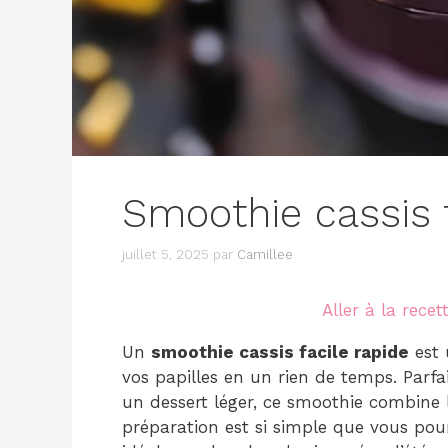
Smoothie cassis f
juillet 5, 2025
par
Camillee
Aller à la recet
Un
smoothie cassis facile rapide
est 
vos papilles en un rien de temps. Parf
un dessert léger, ce smoothie combine 
préparation est si simple que vous pour