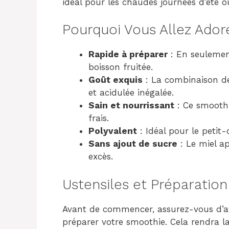
idéal pour les chaudes journées d’été 
Pourquoi Vous Allez Ador
Rapide à préparer
: En seulemen
boisson fruitée.
Goût exquis
: La combinaison de
et acidulée inégalée.
Sain et nourrissant
: Ce smoothi
frais.
Polyvalent
: Idéal pour le petit
Sans ajout de sucre
: Le miel ap
excès.
Ustensiles et Préparation
Avant de commencer, assurez-vous d’avo
préparer votre smoothie. Cela rendra la