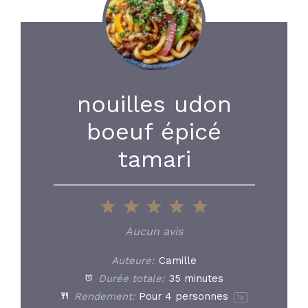
nouilles udon
boeuf épicé
tamari
1
2
3
4
5
Star
Stars
Stars
Stars
Stars
Aucun avis
Auteure:
Camille
Durée totale:
35 minutes
Rendement:
Pour
4
personnes
1
x