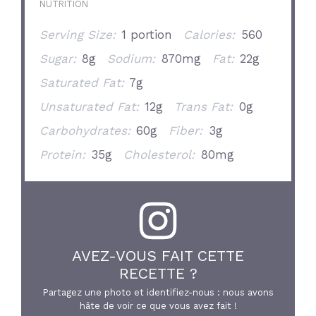
NUTRITION
Serving Size:
1 portion
Calories:
560
Sugar:
8g
Sodium:
870mg
Fat:
22g
Saturated Fat:
7g
Unsaturated Fat:
12g
Trans Fat:
0g
Carbohydrates:
60g
Fiber:
3g
Protein:
35g
Cholesterol:
80mg
AVEZ-VOUS FAIT CETTE
RECETTE ?
Partagez une photo et identifiez-nous : nous avons
hâte de voir ce que vous avez fait !