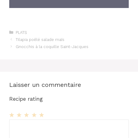
Catégories
PLATS
Tilapia poêlé salade maïs
Gnocchis à la coquille Saint-Jacques
Laisser un commentaire
Recipe rating
1
Commentaire
2
3
4
5
Star
Stars
Stars
Stars
Stars