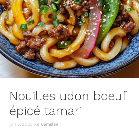
Nouilles udon boeuf
épicé tamari
juin 6, 2025
par
Camillee