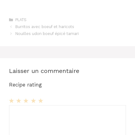
Catégories
PLATS
Burritos avec boeuf et haricots
Nouilles udon boeuf épicé tamari
Laisser un commentaire
Recipe rating
1
Commentaire
2
3
4
5
Star
Stars
Stars
Stars
Stars