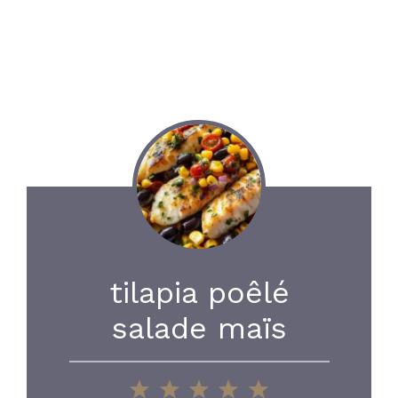
tilapia poêlé
salade maïs
1
2
3
4
5