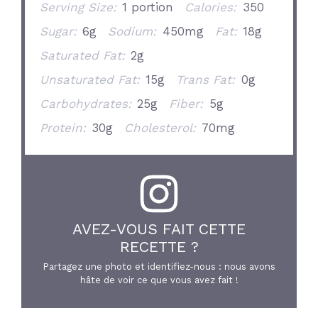
Serving Size:
1 portion
Calories:
350
Sugar:
6g
Sodium:
450mg
Fat:
18g
Saturated Fat:
2g
Unsaturated Fat:
15g
Trans Fat:
0g
Carbohydrates:
25g
Fiber:
5g
Protein:
30g
Cholesterol:
70mg
AVEZ-VOUS FAIT CETTE
RECETTE ?
Partagez une photo et identifiez-nous : nous avons
hâte de voir ce que vous avez fait !