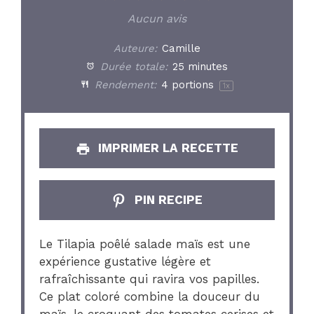
Star
Stars
Stars
Stars
Stars
Aucun avis
Auteure:
Camille
Durée totale:
25 minutes
Rendement:
4
portions
1
x
IMPRIMER LA RECETTE
PIN RECIPE
Le Tilapia poêlé salade maïs est une
expérience gustative légère et
rafraîchissante qui ravira vos papilles.
Ce plat coloré combine la douceur du
maïs, le croquant des tomates cerises et