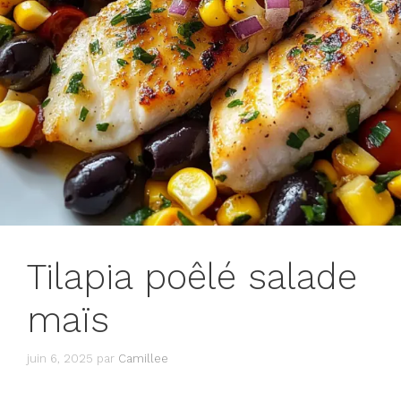
Tilapia poêlé salade
maïs
juin 6, 2025
par
Camillee