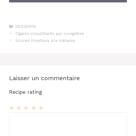
Catégories
DESSERTS
Cigares croustillants aux courgettes
Scones moelleux à la mélasse
Laisser un commentaire
Recipe rating
1
Commentaire
2
3
4
5
Star
Stars
Stars
Stars
Stars