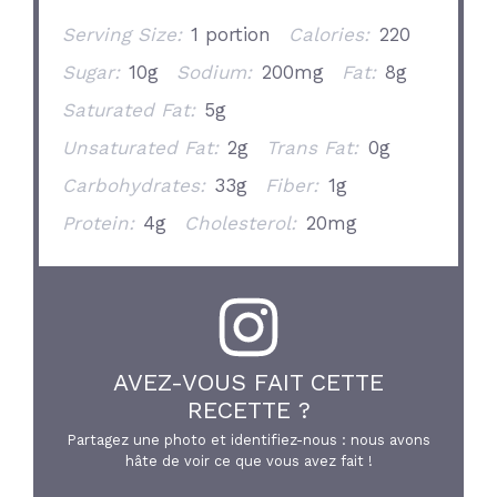
Serving Size:
1 portion
Calories:
220
Sugar:
10g
Sodium:
200mg
Fat:
8g
Saturated Fat:
5g
Unsaturated Fat:
2g
Trans Fat:
0g
Carbohydrates:
33g
Fiber:
1g
Protein:
4g
Cholesterol:
20mg
AVEZ-VOUS FAIT CETTE
RECETTE ?
Partagez une photo et identifiez-nous : nous avons
hâte de voir ce que vous avez fait !