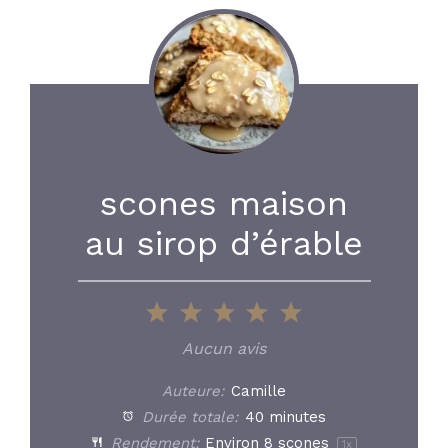
scones maison
au sirop d’érable
1
2
3
4
5
Star
Stars
Stars
Stars
Stars
Aucun avis
Auteure:
Camille
Durée totale:
40 minutes
Rendement:
Environ
8
scones
1
x