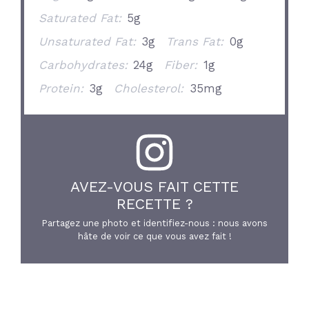
Saturated Fat:
5g
Unsaturated Fat:
3g
Trans Fat:
0g
Carbohydrates:
24g
Fiber:
1g
Protein:
3g
Cholesterol:
35mg
AVEZ-VOUS FAIT CETTE
RECETTE ?
Partagez une photo et identifiez-nous : nous avons
hâte de voir ce que vous avez fait !