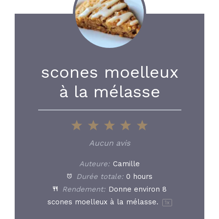
scones moelleux
à la mélasse
1
2
3
4
5
Star
Stars
Stars
Stars
Stars
Aucun avis
Auteure:
Camille
Durée totale:
0 hours
Rendement:
Donne environ
8
scones moelleux à la mélasse.
1
x