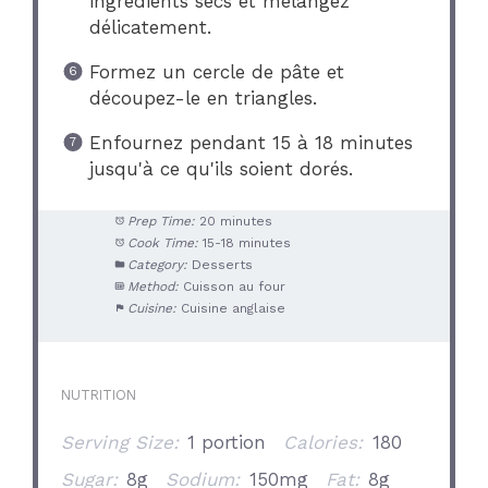
ingrédients secs et mélangez
délicatement.
Formez un cercle de pâte et
découpez-le en triangles.
Enfournez pendant 15 à 18 minutes
jusqu'à ce qu'ils soient dorés.
Prep Time:
20 minutes
Cook Time:
15-18 minutes
Category:
Desserts
Method:
Cuisson au four
Cuisine:
Cuisine anglaise
NUTRITION
Serving Size:
1 portion
Calories:
180
Sugar:
8g
Sodium:
150mg
Fat:
8g