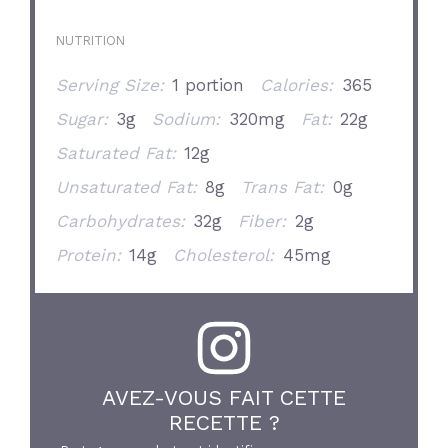
NUTRITION
Serving Size:
1 portion
Calories:
365
Sugar:
3g
Sodium:
320mg
Fat:
22g
Saturated Fat:
12g
Unsaturated Fat:
8g
Trans Fat:
0g
Carbohydrates:
32g
Fiber:
2g
Protein:
14g
Cholesterol:
45mg
AVEZ-VOUS FAIT CETTE
RECETTE ?