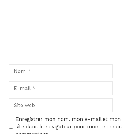
Star
Stars
Stars
Stars
Stars
Nom
E-
mail
Site
web
Enregistrer mon nom, mon e-mail et mon
site dans le navigateur pour mon prochain
commentaire.