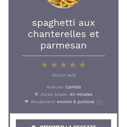
spaghetti aux
chanterelles et
parmesan
1
2
3
4
5
Star
Stars
Stars
Stars
Stars
Aucun avis
Auteure:
Camille
Durée totale:
40 minutes
Rendement:
environ
8
portions
1
x