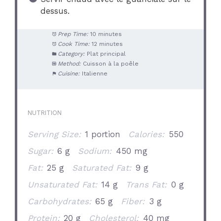
dessus.
Prep Time:
10 minutes
Cook Time:
12 minutes
Category:
Plat principal
Method:
Cuisson à la poêle
Cuisine:
Italienne
NUTRITION
Serving Size:
1 portion
Calories:
550
Sugar:
6 g
Sodium:
450 mg
Fat:
25 g
Saturated Fat:
9 g
Unsaturated Fat:
14 g
Trans Fat:
0 g
Carbohydrates:
65 g
Fiber:
3 g
Protein:
20 g
Cholesterol:
40 mg