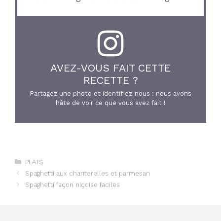
AVEZ-VOUS FAIT CETTE
RECETTE ?
Partagez une photo et identifiez-nous : nous avons
hâte de voir ce que vous avez fait !
Catégories
PLATS
Spaghetti aux chanterelles et parmesan
Spaghetti façon niçoise faciles