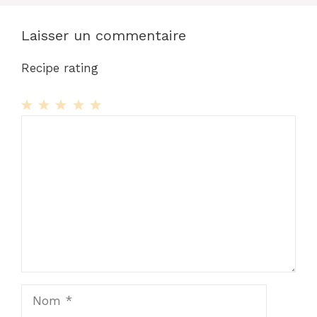
Laisser un commentaire
Recipe rating
1
Commentaire
2
3
4
5
Star
Stars
Stars
Stars
Stars
Nom