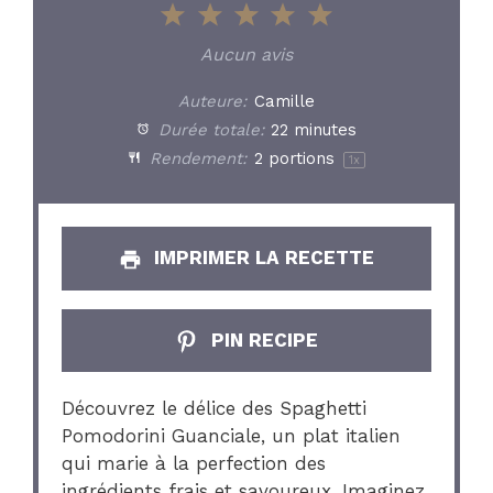
1
2
3
4
5
Star
Stars
Stars
Stars
Stars
Aucun avis
Auteure:
Camille
Durée totale:
22 minutes
Rendement:
2
portions
1
x
IMPRIMER LA RECETTE
PIN RECIPE
Découvrez le délice des Spaghetti
Pomodorini Guanciale, un plat italien
qui marie à la perfection des
ingrédients frais et savoureux. Imaginez